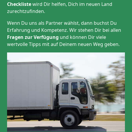
Checkliste
wird Dir helfen, Dich im neuen Land
zurechtzufinden.
Wenn Du uns als Partner wählst, dann buchst Du
Erfahrung und Kompetenz. Wir stehen Dir bei allen
Fragen zur Verfügung
und können Dir viele
wertvolle Tipps mit auf Deinem neuen Weg geben.