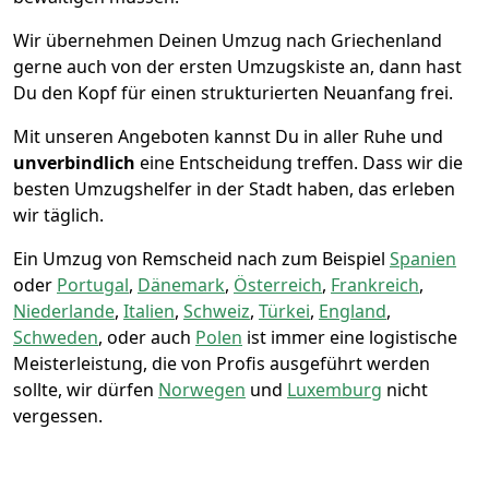
Wir übernehmen Deinen Umzug nach Griechenland
gerne auch von der ersten Umzugskiste an, dann hast
Du den Kopf für einen strukturierten Neuanfang frei.
Mit unseren Angeboten kannst Du in aller Ruhe und
unverbindlich
eine Entscheidung treffen. Dass wir die
besten Umzugshelfer in der Stadt haben, das erleben
wir täglich.
Ein Umzug von Remscheid nach zum Beispiel
Spanien
oder
Portugal
,
Dänemark
,
Österreich
,
Frankreich
,
Niederlande
,
Italien
,
Schweiz
,
Türkei
,
England
,
Schweden
, oder auch
Polen
ist immer eine logistische
Meisterleistung, die von Profis ausgeführt werden
sollte, wir dürfen
Norwegen
und
Luxemburg
nicht
vergessen.