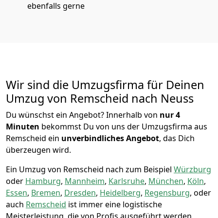
ebenfalls gerne
Wir sind die Umzugsfirma für Deinen
Umzug von Remscheid nach Neuss
Du wünschst ein Angebot? Innerhalb von
nur 4
Minuten
bekommst Du von uns der Umzugsfirma aus
Remscheid ein
unverbindliches Angebot
, das Dich
überzeugen wird.
Ein Umzug von Remscheid nach zum Beispiel
Würzburg
oder
Hamburg
,
Mannheim
,
Karlsruhe
,
München
,
Köln
,
Essen
,
Bremen
,
Dresden
,
Heidelberg
,
Regensburg
, oder
auch
Remscheid
ist immer eine logistische
Meisterleistung, die von Profis ausgeführt werden