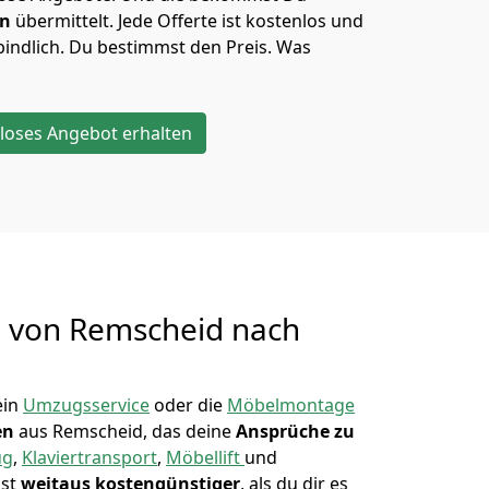
en
übermittelt. Jede Offerte ist kostenlos und
indlich. Du bestimmst den Preis. Was
loses Angebot erhalten
g von
Remscheid nach
ein
Umzugsservice
oder die
Möbelmontage
en
aus Remscheid, das deine
Ansprüche zu
ug
,
Klaviertransport
,
Möbellift
und
ist
weitaus kostengünstiger
, als du dir es