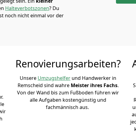
elegt sein. Ein
kleiner
den
Halteverbotszonen
? Du
t noch nicht einmal vor der
Renovierungsarbeiten?
Unsere
Umzugshelfer
und Handwerker in
Remscheid sind wahre
Meister ihres Fachs
.
S
Von der Wand bis zum Fußboden führen wir
r.
alle Aufgaben kostengünstig und
le
fachmännisch aus.
u
wir
a
h
je