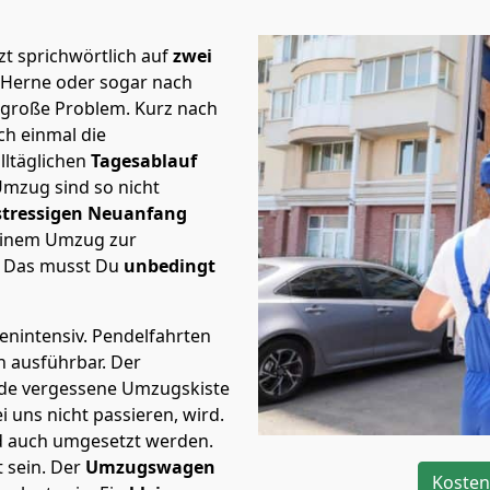
t sprichwörtlich auf
zwei
 Herne oder sogar nach
e große Problem.
Kurz nach
h einmal die
lltäglichen
Tagesablauf
Umzug sind so nicht
stressigen Neuanfang
 einem Umzug zur
. Das musst Du
unbedingt
tenintensiv. Pendelfahrten
h ausführbar.
Der
Jede vergessene Umzugskiste
i uns nicht passieren, wird.
d auch umgesetzt werden.
 sein. Der
Umzugswagen
Kosten