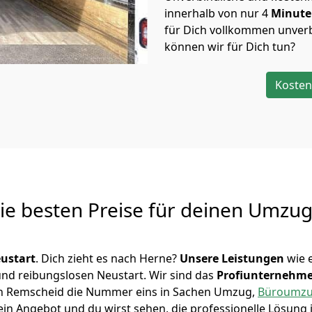
innerhalb von nur
4
Minut
für Dich vollkommen unverb
können wir für Dich tun?
Kosten
Die besten Preise für deinen Umzu
ustart
. Dich zieht es nach Herne?
Unsere Leistungen
wie 
 und reibungslosen Neustart.
Wir sind das
Profiunternehm
ir in Remscheid die Nummer eins in Sachen Umzug,
Büroumz
in Angebot und du wirst sehen, die professionelle Lösung 