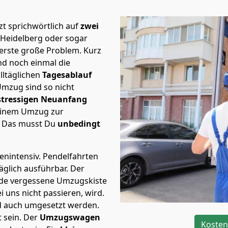
t sprichwörtlich auf
zwei
 Heidelberg oder sogar
 erste große Problem.
Kurz
d noch einmal die
lltäglichen
Tagesablauf
Umzug sind so nicht
stressigen Neuanfang
 einem Umzug zur
. Das musst Du
unbedingt
tenintensiv. Pendelfahrten
äglich ausführbar.
Der
Jede vergessene Umzugskiste
i uns nicht passieren, wird.
d auch umgesetzt werden.
 sein. Der
Umzugswagen
Kosten