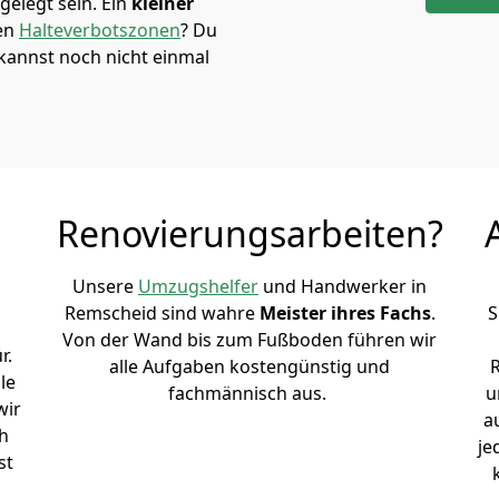
elegt sein. Ein
kleiner
den
Halteverbotszonen
? Du
kannst noch nicht einmal
Renovierungsarbeiten?
Unsere
Umzugshelfer
und Handwerker in
Remscheid sind wahre
Meister ihres Fachs
.
S
Von der Wand bis zum Fußboden führen wir
r.
alle Aufgaben kostengünstig und
le
fachmännisch aus.
u
wir
a
h
je
st