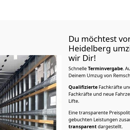
Du möchtest vo
Heidelberg
umzi
wir Dir!
Schnelle
Terminvergabe
.
Au
Deinem Umzug von Remschei
Qualifizierte
Fachkräfte u
Fachkräfte und neue Fahrze
Lifte.
Eine transparente Preispolit
gebuchten Leistungen zusam
transparent
dargestellt.