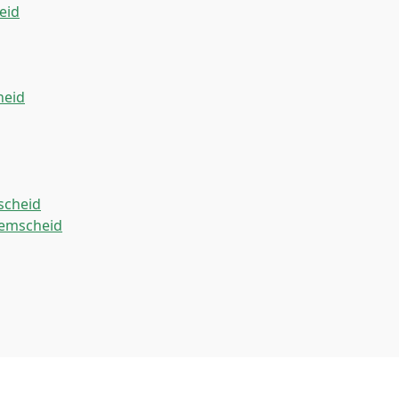
eid
heid
scheid
Remscheid