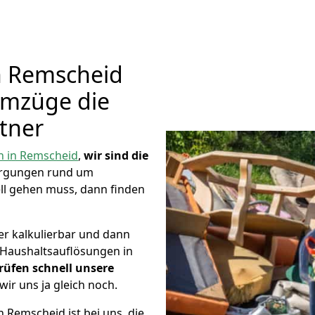
n Remscheid
Umzüge die
tner
 in Remscheid
,
wir sind die
orgungen rund um
ll gehen muss, dann finden
er kalkulierbar und dann
e Haushaltsauflösungen in
rüfen schnell unsere
wir uns ja gleich noch.
 Remscheid ist bei uns, die