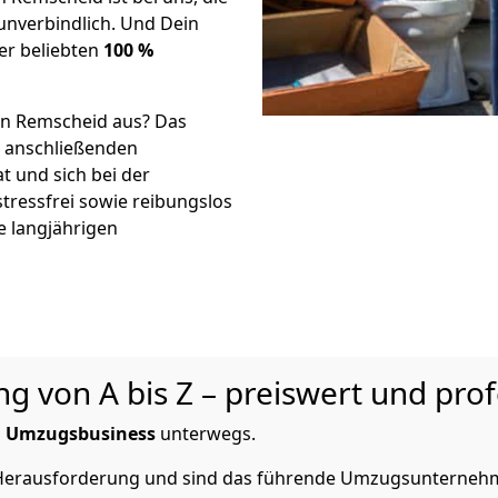
nverbindlich. Und Dein
er beliebten
100 %
in Remscheid aus? Das
r anschließenden
t und sich bei der
stressfrei sowie reibungslos
e langjährigen
 von A bis Z – preiswert und prof
m
Umzugsbusiness
unterwegs.
e Herausforderung und sind das führende Umzugsunterneh